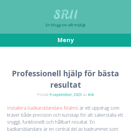
SRII
En blogg om allt möjligt
Meny
Gå
till
innehåll
Professionell hjälp för bästa
resultat
Postat
9 september, 2025
av
link
Installera badkarsblandare Malmö
är ett uppdrag som
kräver både precision och kunskap för att säkerställa ett
snyggt, funktionellt och hållbart resultat. En
badkarsblandare är en central del av badrummet som