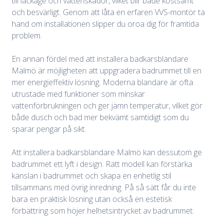
till läckage och vattenskador, vilket blir både kostsamt
och besvärligt. Genom att låta en erfaren VVS-montör ta
hand om installationen slipper du oroa dig för framtida
problem.
En annan fördel med att installera badkarsblandare
Malmö är möjligheten att uppgradera badrummet till en
mer energieffektiv lösning. Moderna blandare är ofta
utrustade med funktioner som minskar
vattenförbrukningen och ger jämn temperatur, vilket gör
både dusch och bad mer bekvämt samtidigt som du
sparar pengar på sikt.
Att installera badkarsblandare Malmö kan dessutom ge
badrummet ett lyft i design. Rätt modell kan förstärka
känslan i badrummet och skapa en enhetlig stil
tillsammans med övrig inredning. På så sätt får du inte
bara en praktisk lösning utan också en estetisk
förbättring som höjer helhetsintrycket av badrummet.